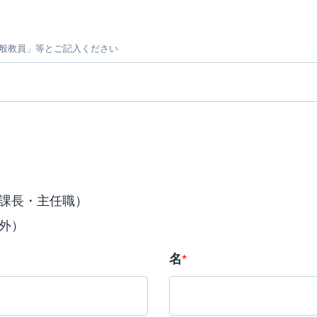
般教員」等とご記入ください
課長・主任職）
外）
名
*