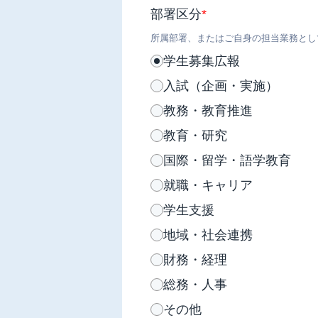
部署区分
*
所属部署、またはご自身の担当業務とし
学生募集広報
入試（企画・実施）
教務・教育推進
教育・研究
国際・留学・語学教育
就職・キャリア
学生支援
地域・社会連携
財務・経理
総務・人事
その他